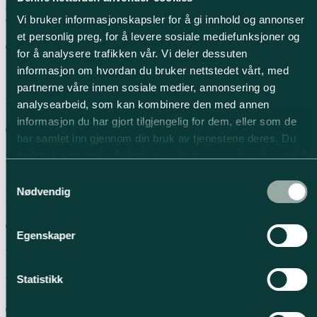
strekke et lite stykke deig så det blir nesten gjennomsiktig uten at
deigen revner? Da er den ferdig.
Vi bruker informasjonskapsler for å gi innhold og annonser
et personlig preg, for å levere sosiale mediefunksjoner og
03
for å analysere trafikken vår. Vi deler dessuten
informasjon om hvordan du bruker nettstedet vårt, med
Stram opp deigen
partnerne våre innen sosiale medier, annonsering og
Del deigen i 5 emner (ca. 250 g) og stram dem fint opp til kuler.
analysearbeid, som kan kombinere den med annen
informasjon du har gjort tilgjengelig for dem, eller som de
04
har samlet inn gjennom din bruk av tjenestene deres. Du
godtar automatisk vår bruk av
informasjonskapsler
ved å
Kaldheving i 12–14 timer
bruke nettstedet vårt.
Samtykkevalg
Kaldhev deigen i kjøleskap i 12–24 timer. Ta gjerne pizzakulene ut
Nødvendig
30–60 minutter før de trykkes ut.
05
Egenskaper
Varm opp pizzaovnen
Statistikk
Varm opp pizzaovnen til 400–450 °C.
06