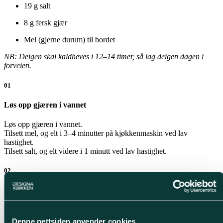
19 g salt
8 g fersk gjær
Mel (gjerne durum) til bordet
NB: Deigen skal kaldheves i 12–14 timer, så lag deigen dagen i
forveien.
01
Løs opp gjæren i vannet
Løs opp gjæren i vannet.
Tilsett mel, og elt i 3–4 minutter på kjøkkenmaskin ved lav
hastighet.
Tilsett salt, og elt videre i 1 minutt ved lav hastighet.
02
Elt deigen og sjekk underveis
Elt deigen videre ved middels høy hastighet (ca. 5–10 minutter).
Sjekk underveis ved å gjøre en glutentest. Kan du med våte fingre
Denne nettsiden anvender cookies