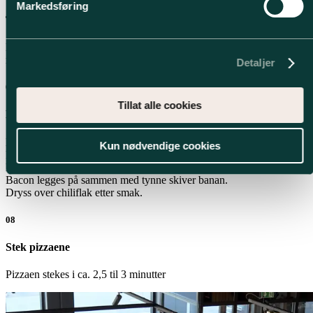
Markedsføring
Trykk ut deigen
Dryss mel på bordet, og trykk forsiktig deigen ut til den er tynn i
midten og fortsatt har litt fylde i kantene.
Detaljer
07
Tillat alle cookies
Pizzafyll:
Bacon forstekes til det nesten er ferdig.
Kun nødvendige cookies
Pizzadeigen rulles ut og smøres med tomatsaus.
Et tynt lag revet ost drysses over.
Bacon legges på sammen med tynne skiver banan.
Dryss over chiliflak etter smak.
08
Stek pizzaene
Pizzaen stekes i ca. 2,5 til 3 minutter