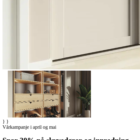
} }
Vårkampanje i april og mai