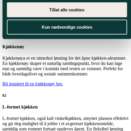
og her spiller
valget av kjøkken
en viktig rolle. Noen løsninger
egner seg helt naturlig til denne typen innredning og gjør det lett å
Tillat alle cookies
skape et rom som både er funksjonelt og trivelig å være i.
Book møte
Kun nødvendige cookies
01
Kjøkkenøy
Kjøkkenøya er en utmerket løsning for det åpne kjøkken-alrummet.
En kjøkkenøy skaper et naturlig samlingspunkt, hvor du kan lage
mat og samtidig være i kontakt med resten av rommet. Perfekt for
både hverdagslivet og sosiale sammenkomster.
Bli inspirert til en kjøkkenøy her.
02
L-formet kjøkken
L-formet kjøkken, også kalt vinkelkjøkken, utnytter plassen effektivt
og gir deg mulighet til å jobbe i et avgrenset kjøkkenområde,
samtidig som rommet fortsatt oppleves åpent. En fleksibel løsning