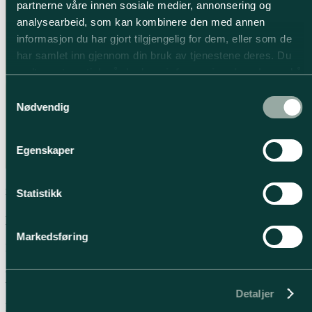
partnerne våre innen sosiale medier, annonsering og
analysearbeid, som kan kombinere den med annen
informasjon du har gjort tilgjengelig for dem, eller som de
har samlet inn gjennom din bruk av tjenestene deres. Du
godtar automatisk vår bruk av
informasjonskapsler
ved å
bruke nettstedet vårt.
Samtykkevalg
Nødvendig
Egenskaper
Kolleksjoner
Statistikk
Modern by Designa
Markedsføring
Kjøkkentyper som fungerer spesielt godt i et kjøkken-alrum
Kjøkkenet som fungerer godt i et alrum
Detaljer
Et kjøkken-alrum inviterer til åpenhet og sammenheng i hjemmet –