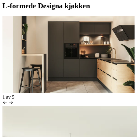
L-formede Designa kjøkken
1
av
5