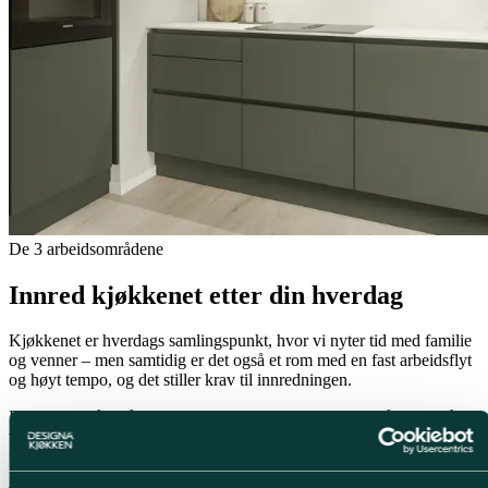
De 3 arbeidsområdene
Innred kjøkkenet etter din hverdag
Kjøkkenet er hverdags samlingspunkt, hvor vi nyter tid med familie
og venner – men samtidig er det også et rom med en fast arbeidsflyt
og høyt tempo, og det stiller krav til innredningen.
Den beste måten å forme og innrede vinkelkjøkkenet på, er ved å
tenke arbeidsprosesser fra starten. Vi beveger oss vanligvis mellom 3
forskjellige arbeidsområder, som består av: