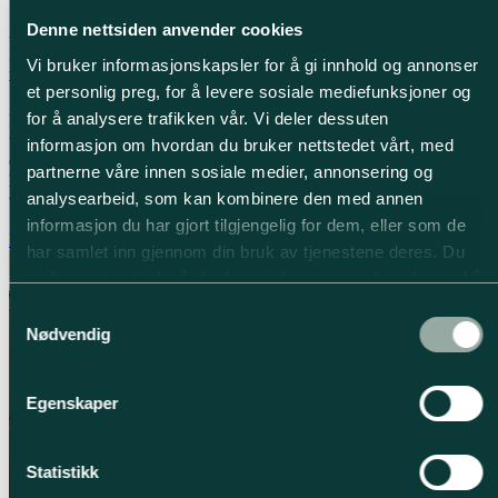
Vask & skylle | Skjære & hakke | Koke & steke
Denne nettsiden anvender cookies
Uansett om du smører matpakker med barna, har gang i
pizzabakingen eller lager helgemiddagen for familien, er det viktig å
Vi bruker informasjonskapsler for å gi innhold og annonser
vurdere hva dette krever av kjøkkenet ditt.
et personlig preg, for å levere sosiale mediefunksjoner og
for å analysere trafikken vår. Vi deler dessuten
Med det L-formede kjøkkenet kan du skape et godt flow mellom de
ulike arbeidsprosessene, som både imøtekommer hverdagsmatlaging
informasjon om hvordan du bruker nettstedet vårt, med
og familiens samlingsrom. Denne kjøkkenformen er spesielt egnet
partnerne våre innen sosiale medier, annonsering og
hvis du ønsker en integrert spiseplass i kjøkkenet, hvor familie og
analysearbeid, som kan kombinere den med annen
venner kan samles.
informasjon du har gjort tilgjengelig for dem, eller som de
Les mer om kjøkkeninnredning
har samlet inn gjennom din bruk av tjenestene deres. Du
godtar automatisk vår bruk av
informasjonskapsler
ved å
bruke nettstedet vårt.
Samtykkevalg
Nødvendig
Egenskaper
Statistikk