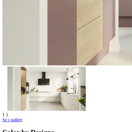
} }
Se i galleri