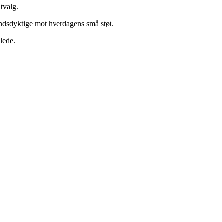
tvalg.
tandsdyktige mot hverdagens små støt.
lede.