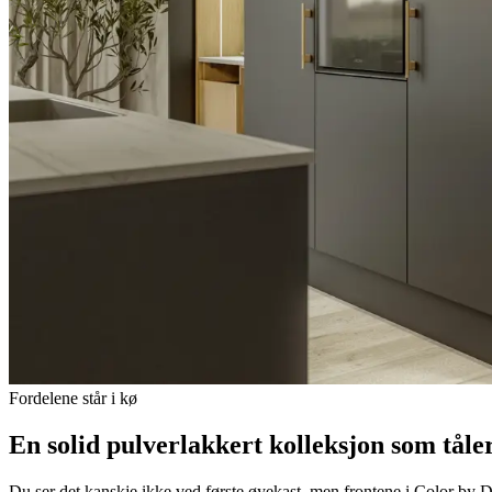
Fordelene står i kø
En solid pulverlakkert kolleksjon som tål
Du ser det kanskje ikke ved første øyekast, men frontene i Color by D