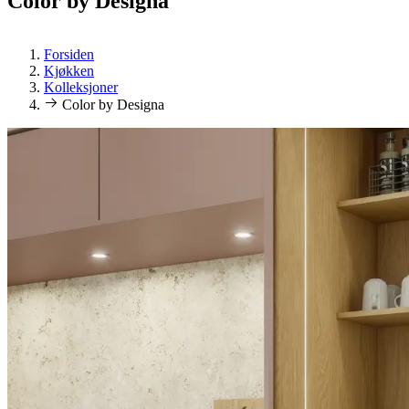
Color by Designa
Forsiden
Kjøkken
Kolleksjoner
Color by Designa