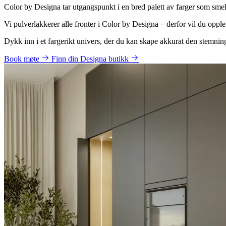
Color by Designa tar utgangspunkt i en bred palett av farger som smel
Vi pulverlakkerer alle fronter i Color by Designa – derfor vil du opp
Dykk inn i et fargerikt univers, der du kan skape akkurat den stemni
Book møte
Finn din Designa butikk