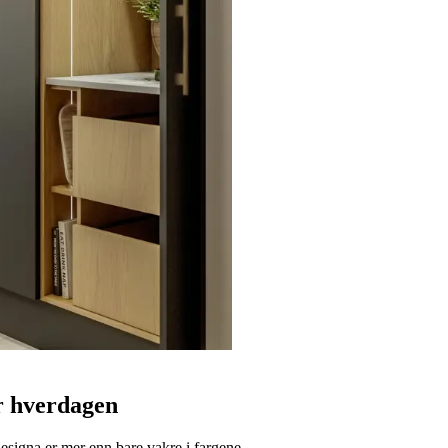
er hverdagen
esigna er mer enn bare vakre i fargene.