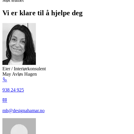
Møt teamet
Vi er klare til å hjelpe deg
Eier / Interiørkonsulent
May Avløs Hagen
938 24 925
mh@designahamar.no