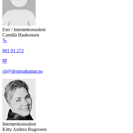
Eier / Interiørkonsulent
Camilla Haakonsen
901 91 272
ch@designahamar.no
Interiørskonsulent
Kitty Andrea Rugsveen