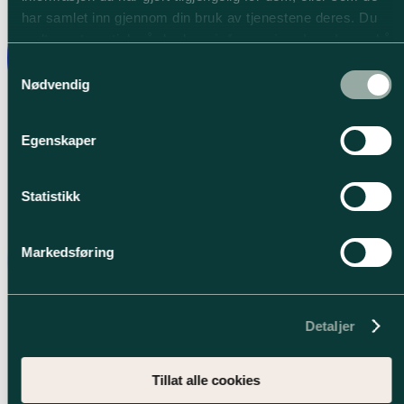
har samlet inn gjennom din bruk av tjenestene deres. Du
godtar automatisk vår bruk av
informasjonskapsler
ved å
bruke nettstedet vårt.
Samtykkevalg
Nødvendig
Egenskaper
Statistikk
Markedsføring
Detaljer
Tillat alle cookies