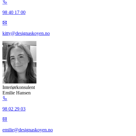
98 40 17 00
kitty@designaskoyen.no
Interiørkonsulent
Emilie Hansen
98 02 29 03
emilie@designaskoyen.no