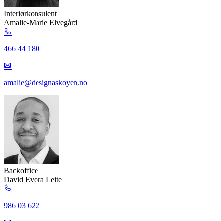
Interiørkonsulent
Amalie-Marie Elvegård
466 44 180
amalie@designaskoyen.no
Backoffice
David Evora Leite
986 03 622