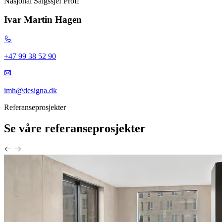
Nasjonal Salgssjef Proff
Ivar Martin Hagen
+47 99 38 52 90
imh@designa.dk
Referanseprosjekter
Se våre referanseprosjekter