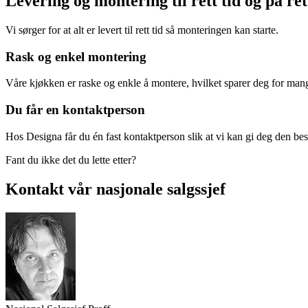
Levering og montering til rett tid og på ret
Vi sørger for at alt er levert til rett tid så monteringen kan starte.
Rask og enkel montering
Våre kjøkken er raske og enkle å montere, hvilket sparer deg for mange
Du får en kontaktperson
Hos Designa får du én fast kontaktperson slik at vi kan gi deg den best
Fant du ikke det du lette etter?
Kontakt vår nasjonale salgssjef