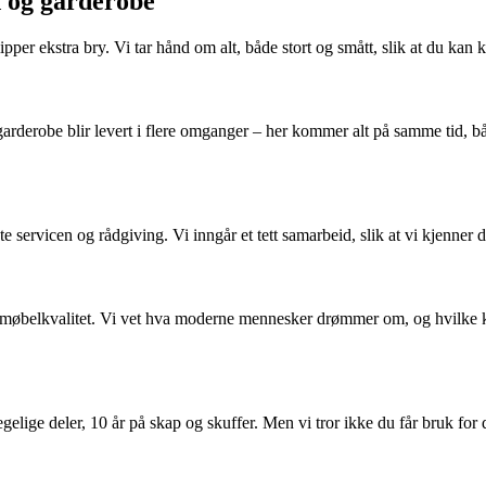
d og garderobe
u slipper ekstra bry. Vi tar hånd om alt, både stort og smått, slik at du ka
rderobe blir levert i flere omganger – her kommer alt på samme tid, båd
e servicen og rådgiving. Vi inngår et tett samarbeid, slik at vi kjenner
møbelkvalitet. Vi vet hva moderne mennesker drømmer om, og hvilke kra
gelige deler, 10 år på skap og skuffer. Men vi tror ikke du får bruk for d