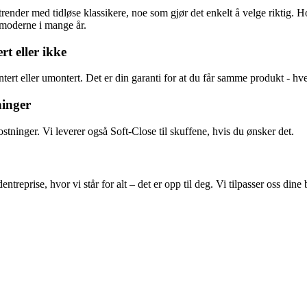
 trender med tidløse klassikere, noe som gjør det enkelt å velge riktig. H
g moderne i mange år.
t eller ikke
tert eller umontert. Det er din garanti for at du får samme produkt - hv
ninger
stninger. Vi leverer også Soft-Close til skuffene, hvis du ønsker det.
treprise, hvor vi står for alt – det er opp til deg. Vi tilpasser oss din