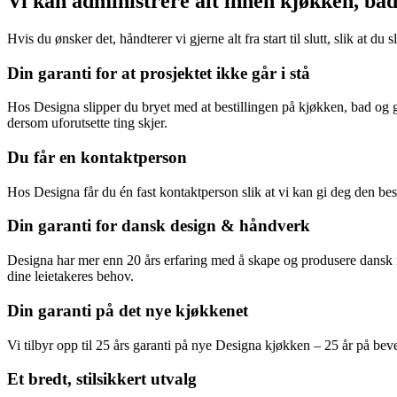
Vi kan administrere alt innen kjøkken, ba
Hvis du ønsker det, håndterer vi gjerne alt fra start til slutt, slik at d
Din garanti for at prosjektet ikke går i stå
Hos Designa slipper du bryet med at bestillingen på kjøkken, bad og ga
dersom uforutsette ting skjer.
Du får en kontaktperson
Hos Designa får du én fast kontaktperson slik at vi kan gi deg den best
Din garanti for dansk design & håndverk
Designa har mer enn 20 års erfaring med å skape og produsere dansk 
dine leietakeres behov.
Din garanti på det nye kjøkkenet
Vi tilbyr opp til 25 års garanti på nye Designa kjøkken – 25 år på beve
Et bredt, stilsikkert utvalg