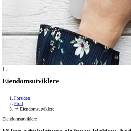
} }
Eiendomsutviklere
Forsiden
Proff
Eiendomsutviklere
Eiendomsutviklere