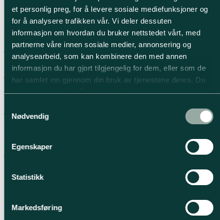
et personlig preg, for å levere sosiale mediefunksjoner og
Oplev de smukke greb hos Designa
for å analysere trafikken vår. Vi deler dessuten
informasjon om hvordan du bruker nettstedet vårt, med
Designa samarbeider med nøye utvalgte leverandører som deler vår
lidenskap for kvalitet og innovasjon. Våre produkter kommer fra
partnerne våre innen sosiale medier, annonsering og
anerkjente merker som leverer materialer og løsninger som
analysearbeid, som kan kombinere den med annen
kombinerer funksjonalitet med estetikk. Vi jobber tett sammen med
informasjon du har gjort tilgjengelig for dem, eller som de
våre leverandører for å sikre at hvert kjøkken fra Designa ikke bare
er vakkert, men også bygget for å vare.
har samlet inn gjennom din bruk av tjenestene deres. Du
godtar automatisk vår bruk av
informasjonskapsler
ved å
Opplev produktene i våre butikker eller i vår katalog.
bruke nettstedet vårt.
Samtykkevalg
Finn Designa butikk
Last ned våre kataloger
Nødvendig
Hovedkontor
Industriparken 1,
Egenskaper
8620 Kjellerup, Danmark
Kontakt oss
Statistikk
Ring til din Designa-butikk
Markedsføring