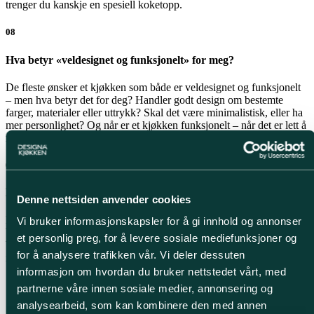
trenger du kanskje en spesiell koketopp.
08
Hva betyr «veldesignet og funksjonelt» for meg?
De fleste ønsker et kjøkken som både er veldesignet og funksjonelt
– men hva betyr det for deg? Handler godt design om bestemte
farger, materialer eller uttrykk? Skal det være minimalistisk, eller ha
mer personlighet? Og når er et kjøkken funksjonelt – når det er lett å
rydde, rengjøre og jobbe i, eller noe annet?
09
Hvor mange er på kjøkkenet når jeg lager mat?
Denne nettsiden anvender cookies
Er det alltid den samme som lager mat? Er dere én eller flere? Er
Vi bruker informasjonskapsler for å gi innhold og annonser
barna med innimellom? Jo flere som deltar, desto større behov for
et personlig preg, for å levere sosiale mediefunksjoner og
både benke- og gulvplass. Har du små barn som hjelper til, bør
for å analysere trafikken vår. Vi deler dessuten
innredningen kanskje tilpasses slik at de lett kan delta.
informasjon om hvordan du bruker nettstedet vårt, med
10
partnerne våre innen sosiale medier, annonsering og
analysearbeid, som kan kombinere den med annen
Skal det nye kjøkkenet fylles med pyntegjenstander?