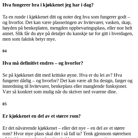
Hva fungerer bra i kjøkkenet jeg har i dag?
Ta en runde i kjøkkenet ditt og noter deg hva som fungerer godt –
og hvorfor. Det kan være plasseringen av hvitevarer, vasken, skap,
høyden på benkeplaten, mengden oppbevaringsplass, eller noe helt
annet. Slik får du øye på detaljer du kanskje tar for gitt i hverdagen,
men som faktisk betyr mye.
04
Hva må definitivt endres – og hvorfor?
Se på kjøkkenet ditt med kritiske øyne. Hva er du lei av? Hva
fungerer dårlig – og hvorfor? Det kan være alt fra design, farger og
innredning til hvitevarer, benkeplass eller manglende funksjoner.
Vær så konkret som mulig når du skriver ned svarene dine.
05
Er kjøkkenet en del av et større rom?
Er det nåværende kjøkkenet – eller det nye – en del av et større
rom? Hvor mye plass skal det i så fall ta? Tenk gjennom størrelsen