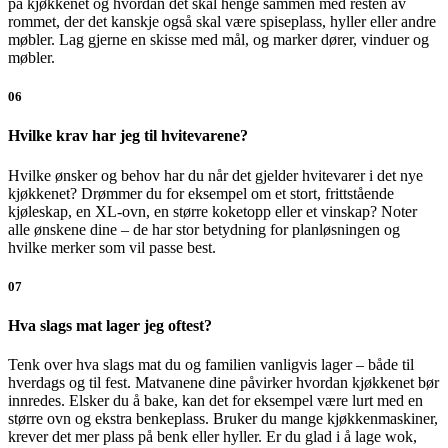
på kjøkkenet og hvordan det skal henge sammen med resten av
rommet, der det kanskje også skal være spiseplass, hyller eller andre
møbler. Lag gjerne en skisse med mål, og marker dører, vinduer og
møbler.
06
Hvilke krav har jeg til hvitevarene?
Hvilke ønsker og behov har du når det gjelder hvitevarer i det nye
kjøkkenet? Drømmer du for eksempel om et stort, frittstående
kjøleskap, en XL-ovn, en større koketopp eller et vinskap? Noter
alle ønskene dine – de har stor betydning for planløsningen og
hvilke merker som vil passe best.
07
Hva slags mat lager jeg oftest?
Tenk over hva slags mat du og familien vanligvis lager – både til
hverdags og til fest. Matvanene dine påvirker hvordan kjøkkenet bør
innredes. Elsker du å bake, kan det for eksempel være lurt med en
større ovn og ekstra benkeplass. Bruker du mange kjøkkenmaskiner,
krever det mer plass på benk eller hyller. Er du glad i å lage wok,