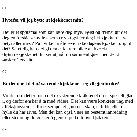
01
Hvorfor vil jeg bytte ut kjøkkenet mitt?
Det er et spørsmål som kan lære deg mye. Først og fremst gir det
deg en forståelse av hva som er viktigst for deg i et kjøkken. Hva
betyr aller mest? På hvilken måte lever ikke dagens kjøkken opp til
det? Samtidig kan det gi deg et klarere bilde av hvordan
drømmekjøkkenet ditt ser ut, når du sammenligner med det du
ønsker å erstatte.
02
Er det noe i det nåværende kjøkkenet jeg vil gjenbruke?
Vurder om det er noe i det eksisterende kjøkkenet du er spesielt glad
i, og derfor ønsker å ta med videre. Det kan være konkrete ting med
affeksjonsverdi – for eksempel et gammelt skap, et bilde eller en
hylle du har arvet. Men det kan også være en bestemt innredning
eller stemning du ønsker å gjenskape i ditt nye kjøkken.
03