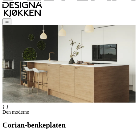
} }
Den moderne
Corian-benkeplaten