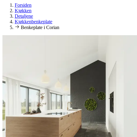
Forsiden
Kjøkken
Detaljene
Kjøkkenbenkeplate
Benkeplate i Corian