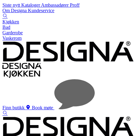
Siste nytt
Kataloger
Ambassadører
Proff
Om Designa
Kundeservice
Kjøkken
Bad
Garderobe
Vaskerom
Finn butikk
Book møte