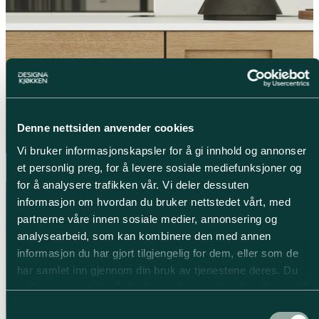
Denne nettsiden anvender cookies
Vi bruker informasjonskapsler for å gi innhold og annonser
1
av
3
et personlig preg, for å levere sosiale mediefunksjoner og
for å analysere trafikken vår. Vi deler dessuten
informasjon om hvordan du bruker nettstedet vårt, med
partnerne våre innen sosiale medier, annonsering og
analysearbeid, som kan kombinere den med annen
informasjon du har gjort tilgjengelig for dem, eller som de
har samlet inn gjennom din bruk av tjenestene deres. Du
godtar automatisk vår bruk av
informasjonskapsler
ved å
bruke nettstedet vårt.
Samtykkevalg