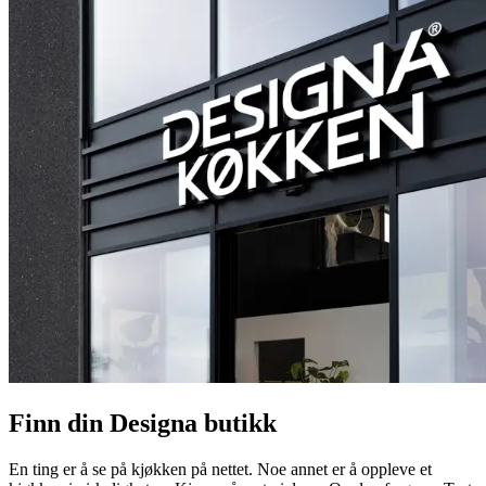
Finn din Designa butikk
En ting er å se på kjøkken på nettet. Noe annet er å oppleve et