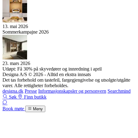
13. mai 2026
Sommerkampajne 2026
23. mars 2026
Utløpt: Få 30% på skyvedører og innredning i april
Designa A/S © 2026 - Alltid en ekstra innsats
Det tas forbehold om tastefeil, fargegjengivelse og utsolgte/utgåtte
varer. Alle rettigheter forbeholdes.
designa.dk
Presse
Informasjonskapsler og personvern
Searchmind
Søk
Finn butikk
Book møte
Meny