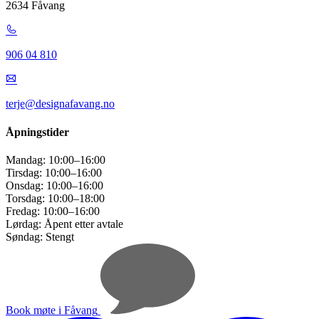
2634 Fåvang
906 04 810
terje@designafavang.no
Åpningstider
Mandag:
10:00–16:00
Tirsdag:
10:00–16:00
Onsdag:
10:00–16:00
Torsdag:
10:00–18:00
Fredag:
10:00–16:00
Lørdag:
Åpent etter avtale
Søndag:
Stengt
Book møte i Fåvang