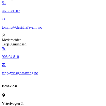
46 85 86 07
tommy@designafavang.no
Medarbeider
Terje Amundsen
906 04 810
terje@designafavang.no
Besøk oss
Ysterivegen 2,