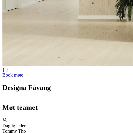
} }
Book møte
Designa Fåvang
Møt teamet
Daglig leder
Tommy Tho